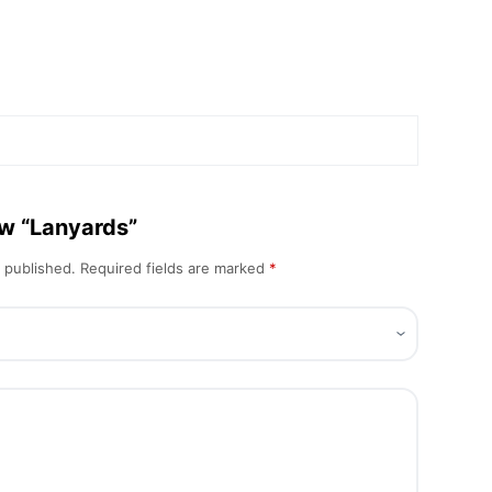
iew “Lanyards”
e published.
Required fields are marked
*