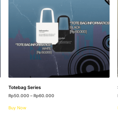
Totebag Series
Rp
50.000
–
Rp
60.000
This
Buy Now
product