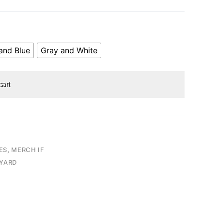
and Blue
Gray and White
cart
ES
,
MERCH IF
YARD