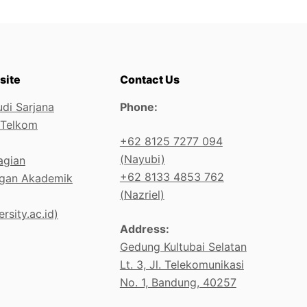
site
Contact Us
di Sarjana
Phone:
 Telkom
+62 8125 7277 094
(Nayubi)
agian
+62 8133 4853 762
gan Akademik
(Nazriel)
rsity.ac.id)
Address:
Gedung Kultubai Selatan
Lt. 3, Jl. Telekomunikasi
No. 1, Bandung, 40257