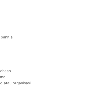
panitia
sahaan
ama
d atau organisasi