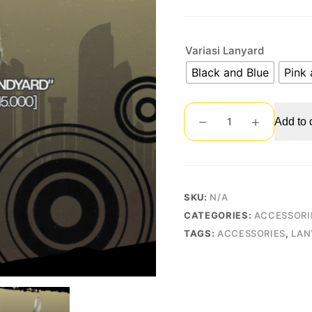
Variasi Lanyard
Black and Blue
Pink 
Lanyards
Add to 
quantity
SKU:
N/A
CATEGORIES:
ACCESSORI
TAGS:
ACCESSORIES
,
LAN