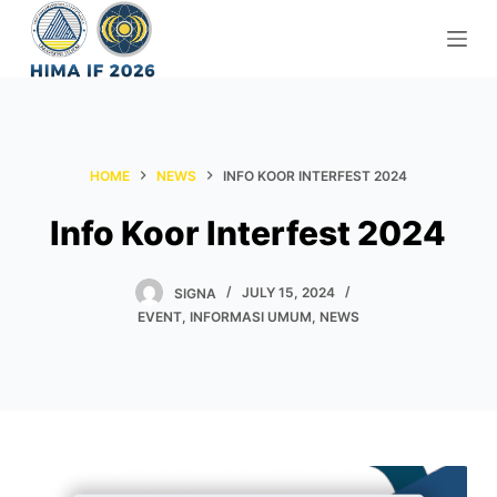
S
k
i
p
t
o
HOME
NEWS
INFO KOOR INTERFEST 2024
c
Info Koor Interfest 2024
o
n
t
SIGNA
JULY 15, 2024
e
EVENT
,
INFORMASI UMUM
,
NEWS
n
t