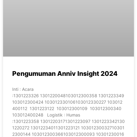
Pengumuman Anniv Insight 2024
Inti : Acara
:1301223326 1301220048103012300358 1301223349
103012300424 103012330106103012330227 103012
400112 1301223122 103012300109 103012300340
103012400248 Logistik : Humas
:1301223358 13012203171301223097 1301223342130
1220272 13012234011301223121 10301230032710301
2300144 103012300366103012300093 10301230016