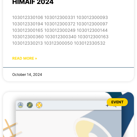
HIMAIF 2024
103012330106 103012300331 103012300093
103012330194 103012300372 103012300097
103012300165 103012300249 103012300144
103012300360 103012300340 103012300163
103012330213 10312300050 103012330532
READ MORE »
October 14, 2024
EVENT