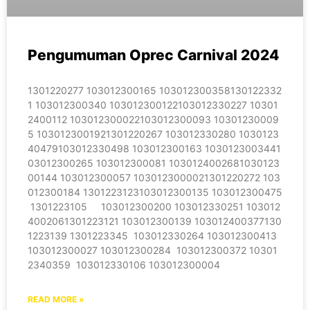
Pengumuman Oprec Carnival 2024
1301220277 103012300165 103012300358130122332
1 103012300340 103012300122103012330227 10301
2400112 103012300022103012300093 10301230009
5 1030123001921301220267 103012330280 1030123
40479103012330498 103012300163 1030123003441
03012300265 103012300081 1030124002681030123
00144 103012300057 1030123000021301220272 103
012300184 1301223123103012300135 103012300475
1301223105 103012300200 103012330251 103012
4002061301223121 103012300139 103012400377130
1223139 1301223345 103012330264 103012300413
103012300027 103012300284 103012300372 10301
2340359 103012330106 103012300004
READ MORE »