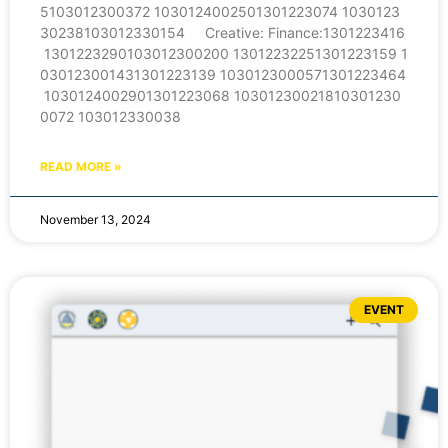
5103012300372 1030124002501301223074 1030123
30238103012330154 Creative: Finance:1301223416
1301223290103012300200 13012232251301223159 1
030123001431301223139 1030123000571301223464
1030124002901301223068 10301230021810301230
0072 103012330038
READ MORE »
November 13, 2024
EVENT