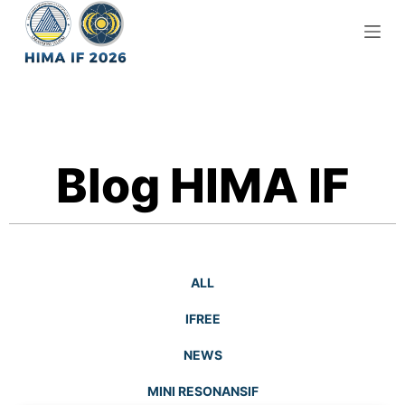
S
k
i
p
t
o
c
Blog HIMA IF
o
n
t
e
n
ALL
t
IFREE
NEWS
MINI RESONANSIF