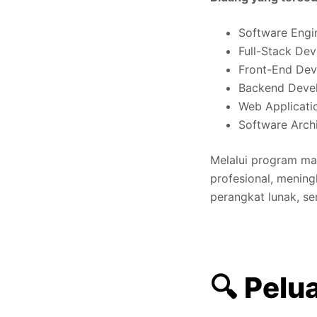
Software Engi
Full-Stack De
Front-End De
Backend Deve
Web Applicati
Software Arch
Melalui program mag
profesional, meni
perangkat lunak, se
🔍 Pelu