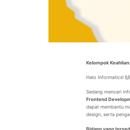
Kelompok Keahlian:
Halo Informatics! 🙌
Sedang mencari inf
Frontend Develop
dapat membantu ma
design, serta peng
Bidang yang tersedi