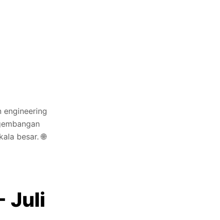
n engineering
ngembangan
ala besar. 🌐
 Juli