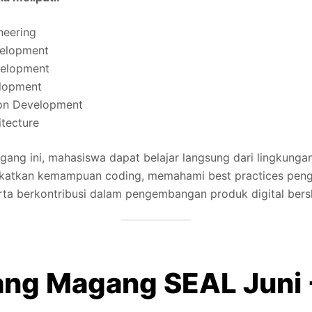
neering
velopment
velopment
lopment
on Development
itecture
ang ini, mahasiswa dapat belajar langsung dari lingkunga
ngkatkan kemampuan coding, memahami best practices pe
rta berkontribusi dalam pengembangan produk digital bersk
ang Magang SEAL Juni -