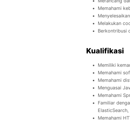
Merancang dan
Memahami kebu
Menyelesaikan
Melakukan code
Berkontribusi
Kualifikasi
Memiliki kema
Memahami softw
Memahami dist
Menguasai Jav
Memahami Spri
Familiar deng
ElasticSearch,
Memahami HTTP