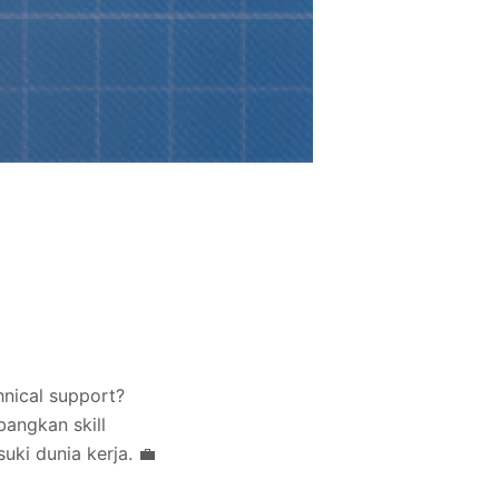
hnical support?
angkan skill
ki dunia kerja. 💼