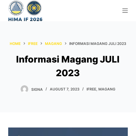
S
k
i
p
t
HOME
IFREE
MAGANG
INFORMASI MAGANG JULI 2023
o
c
Informasi Magang JULI
o
n
2023
t
e
SIGNA
AUGUST 7, 2023
IFREE
,
MAGANG
n
t