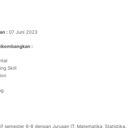
an :
07 Juni 2023
Dikembangkan :
ntal
ng Skill
ion
ng
f semester 6-8 dengan Jurusan IT, Matematika, Statistika, T