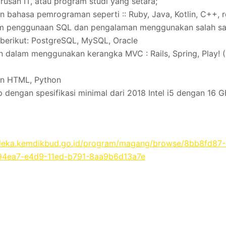
urusan IT, atau program studi yang setara;
n bahasa pemrograman seperti :: Ruby, Java, Kotlin, C++, re
m penggunaan SQL dan pengalaman menggunakan salah sat
erikut: PostgreSQL, MySQL, Oracle
 dalam menggunakan kerangka MVC : Rails, Spring, Play! (
an HTML, Python
p dengan spesifikasi minimal dari 2018 Intel i5 dengan 16
deka.kemdikbud.go.id/program/magang/browse/8bb8fd87
94ea7-e4d9-11ed-b791-8aa9b6d13a7e