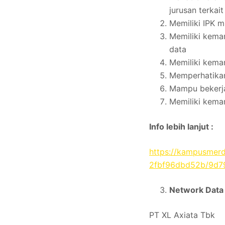
jurusan terkai
Memiliki IPK m
Memiliki kema
data
Memiliki kema
Memperhatikan 
Mampu bekerj
Memiliki kema
Info lebih lanjut :
https://kampusmer
2fbf96dbd52b/9d7
Network Data 
PT XL Axiata Tbk