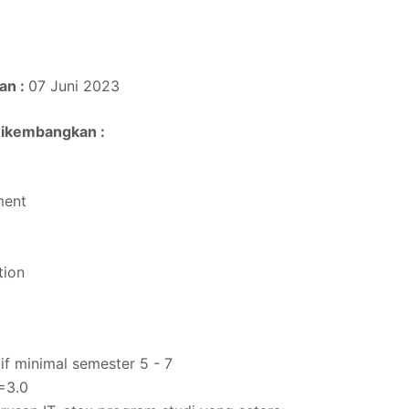
an :
07 Juni 2023
Dikembangkan :
ment
tion
f minimal semester 5 - 7
=3.0