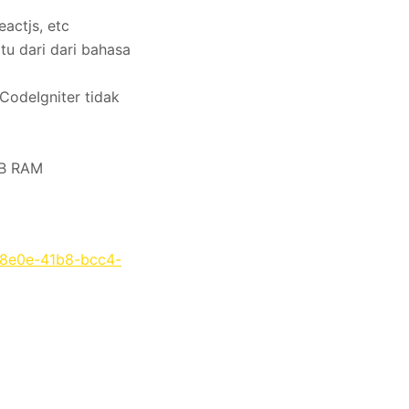
actjs, etc
u dari dari bahasa
CodeIgniter tidak
 GB RAM
-8e0e-41b8-bcc4-