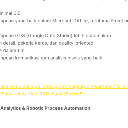
t
inimal 3.0
mpuan yang baik dalam Microsoft Office, terutama Excel 
mpuan GDS (Google Data Studio) lebih diutamakan
detail, pekerja keras, dan quality-oriented
a dalam tim
mpuan komunikasi dan analisis bisnis yang baik
deka.kemdikbud.go.id/program/magang/browse/66c77515
95a94-e4bb-11ed-9517-6ad836a50d5e
Analytics & Robotic Process Automation