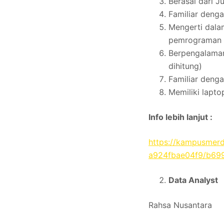
Berasal dari J
Familiar denga
Mengerti dala
pemrograman b
Berpengalaman
dihitung)
Familiar deng
Memiliki lapto
Info lebih lanjut :
https://kampusmer
a924fbae04f9/b69
Data Analyst
Rahsa Nusantara