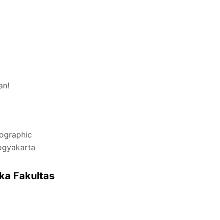
an!
ographic
ogyakarta
ka Fakultas