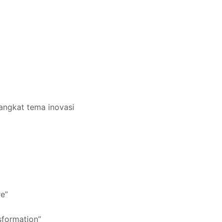
angkat tema inovasi
re”
sformation”