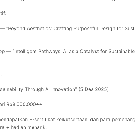
if:
 “Beyond Aesthetics: Crafting Purposeful Design for Sust
p — “Intelligent Pathways: AI as a Catalyst for Sustainab
:
ainability Through AI Innovation” (5 Des 2025)
dari Rp9.000.000++
endapatkan E-sertifikat keikutsertaan, dan para pemen
ara + hadiah menarik!