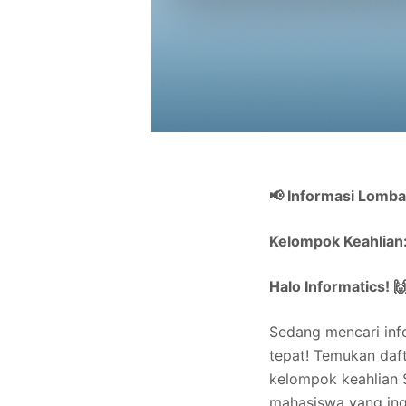
📢 Informasi Lom
Kelompok Keahlian
Halo Informatics! 
Sedang mencari in
tepat! Temukan daf
kelompok keahlian 
mahasiswa yang in