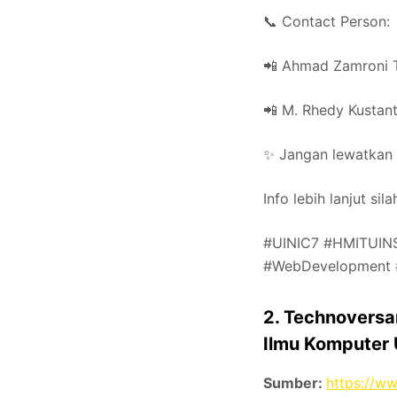
📞 Contact Person:
📲 Ahmad Zamroni 
📲 M. Rhedy Kusta
✨ Jangan lewatkan k
Info lebih lanjut si
#UINIC7 #HMITUINS
#WebDevelopment #
2. Technoversa
Ilmu Komputer 
Sumber:
https://w