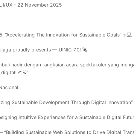
 UI/UX - 22 November 2025
: “Accelerating The Innovation for Sustainable Goals” ✨💻
jaga proudly presents — UINIC 7.0! 🚀
embali hadir dengan rangkaian acara spektakuler yang meng
digital! 🌱💡
Nasional:
lizing Sustainable Development Through Digital Innovation”
igning Intuitive Experiences for a Sustainable Digital Futu
Building Sustainable Web Solutions to Drive Digital Tran