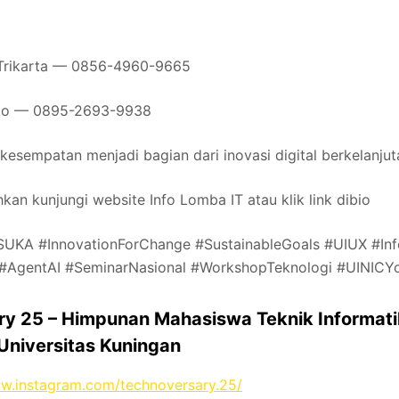
Trikarta — 0856-4960-9665
nto — 0895-2693-9938
esempatan menjadi bagian dari inovasi digital berkelanjut
lahkan kunjungi website Info Lomba IT atau klik link dibio
UKA #InnovationForChange #SustainableGoals #UIUX #Inf
AgentAI #SeminarNasional #WorkshopTeknologi #UINICY
ry 25 – Himpunan Mahasiswa Teknik Informati
Universitas Kuningan
ww.instagram.com/technoversary.25/