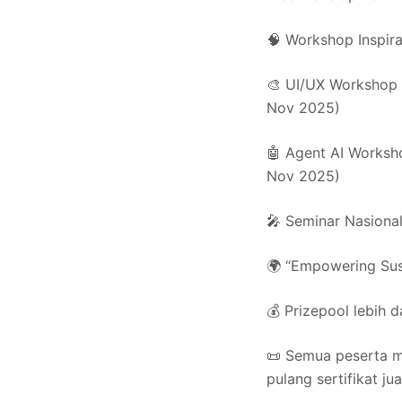
🧠 Workshop Inspirat
🎨 UI/UX Workshop —
Nov 2025)
🤖 Agent AI Worksho
Nov 2025)
🎤 Seminar Nasional
🌍 “Empowering Sust
💰 Prizepool lebih 
📜 Semua peserta m
pulang sertifikat ju