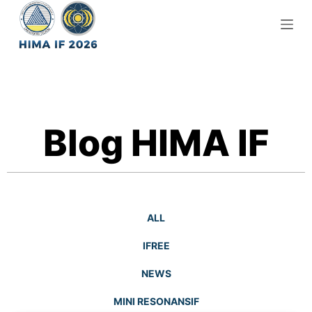
S
k
i
p
t
o
c
Blog HIMA IF
o
n
t
e
n
ALL
t
IFREE
NEWS
MINI RESONANSIF