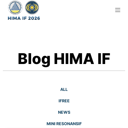
S
k
i
p
t
o
c
Blog HIMA IF
o
n
t
e
n
ALL
t
IFREE
NEWS
MINI RESONANSIF