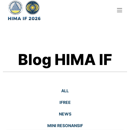
S
k
i
p
t
o
c
Blog HIMA IF
o
n
t
e
n
ALL
t
IFREE
NEWS
MINI RESONANSIF